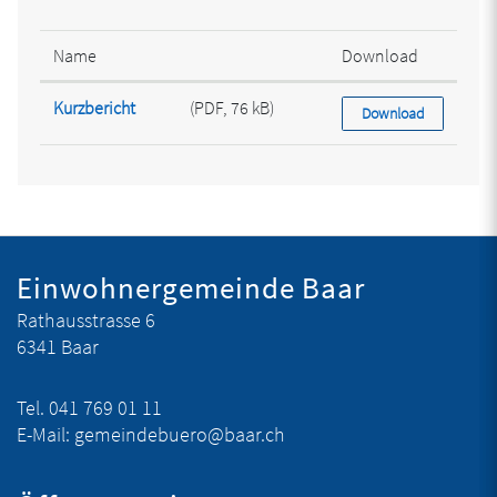
Name
Download
Kurzbericht
(PDF, 76 kB)
Download
Fusszeile
Einwohnergemeinde Baar
Rathausstrasse 6
6341 Baar
Tel.
041 769 01 11
E-Mail:
gemeindebuero@baar.ch