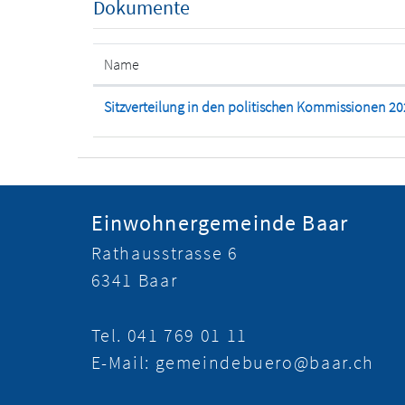
Dokumente
Name
Sitzverteilung in den politischen Kommissionen 2
Fusszeile
Einwohnergemeinde Baar
Rathausstrasse 6
6341 Baar
Tel.
041 769 01 11
E-Mail:
gemeindebuero@baar.ch