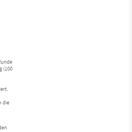
ter geöffnet.
 Runde
g (100
ert.
n die
 den