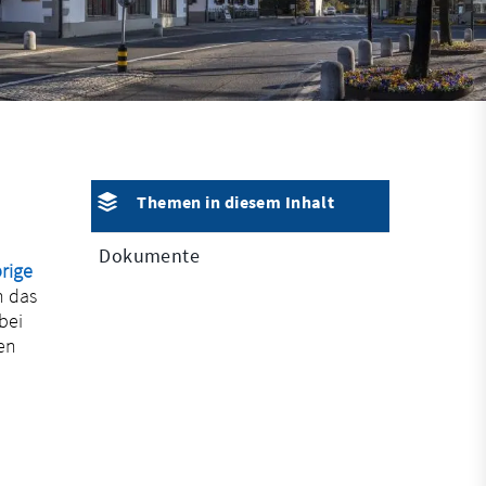
Themen in diesem Inhalt
Dokumente
rige
h das
bei
en