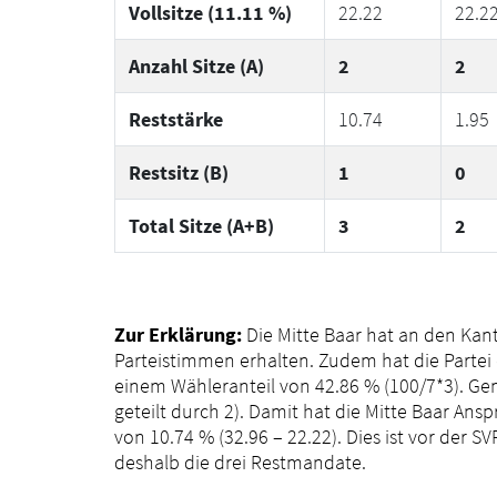
Vollsitze (11.11 %)
22.22
22.2
Anzahl Sitze (A)
2
2
Reststärke
10.74
1.95
Restsitz (B)
1
0
Total Sitze (A+B)
3
2
Zur Erklärung:
Die Mitte Baar hat an den Kan
Parteistimmen erhalten. Zudem hat die Partei
einem Wähleranteil von 42.86 % (100/7*3). Gemi
geteilt durch 2). Damit hat die Mitte Baar Ansp
von 10.74 % (32.96 – 22.22). Dies ist vor der S
deshalb die drei Restmandate.