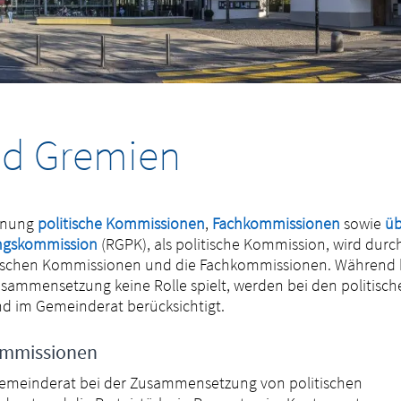
d Gremien
dnung
politische Kommissionen
,
Fachkommissionen
sowie
üb
ngskommission
(RGPK), als politische Kommission, wird durc
itischen Kommissionen und die Fachkommissionen. Während 
sammensetzung keine Rolle spielt, werden bei den politisch
nd im Gemeinderat berücksichtigt.
ommissionen
inem neuen Fenster geöffnet.
 Gemeinderat bei der Zusammensetzung von politischen