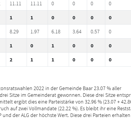
2
11.11
11.11
0
0
0
0
1
1
0
0
0
0
8.29
1.97
6.18
3.64
0.57
0
1
0
1
0
0
0
2
1
1
0
0
0
tonsratswahlen 2022 in der Gemeinde Baar 23.07 % aller
 drei Sitze im Gemeinderat gewonnen. Diese drei Sitze entsp
ttelt ergibt dies eine Parteistärke von 32.96 % (23.07 + 42.8
ruch auf zwei Vollmandate (22.22 %). Es bleibt ihr eine Rests
VP und der ALG der höchste Wert. Diese drei Parteien erhalten