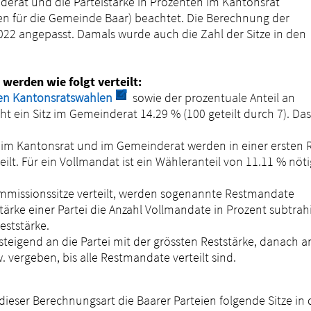
erat und die Parteistärke in Prozenten im Kantonsrat
en für die Gemeinde Baar) beachtet. Die Berechnung der
2022 angepasst. Damals wurde auch die Zahl der Sitze in den
werden wie folgt verteilt:
Externer Link wird in einem neuen Fens
 den Kantonsratswahlen
sowie der prozentuale Anteil an
t ein Sitz im Gemeinderat 14.29 % (100 geteilt durch 7). Das
i im Kantonsrat und im Gemeinderat werden in einer ersten
lt. Für ein Vollmandat ist ein Wähleranteil von 11.11 % nöti
ommissionssitze verteilt, werden sogenannte Restmandate
ärke einer Partei die Anzahl Vollmandate in Prozent subtrahi
eststärke.
eigend an die Partei mit der grössten Reststärke, danach a
. vergeben, bis alle Restmandate verteilt sind.
dieser Berechnungsart die Baarer Parteien folgende Sitze in