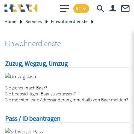
Sprunglinks
Kopfzeile
zur Startseite
Direkt zur Hauptnavigation
Direkt zum Inhalt
Direkt zur Suche
Direkt zum Stichwortverzeichnis
DE
Home
Services
Einwohnerdienste
Inhalt
Einwohnerdienste
Zuzug, Wegzug, Umzug
Sie ziehen nach Baar?
Sie beabsichtigen Baar zu verlassen?
Sie möchten eine Adressänderung innerhalb von Baar melden?
Pass / ID beantragen