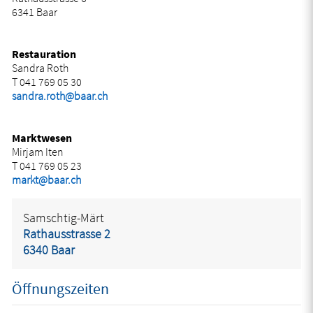
6341 Baar
Restauration
Sandra Roth
T 041 769 05 30
sandra.roth@baar.ch
Marktwesen
Mirjam Iten
T 041 769 05 23
markt@baar.ch
Samschtig-Märt
Rathausstrasse 2
6340 Baar
Öffnungszeiten