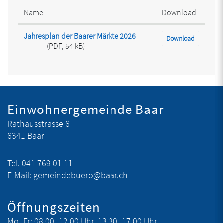
Name
Download
Jahresplan der Baarer Märkte 2026
Download
(PDF, 54 kB)
Fusszeile
Einwohnergemeinde Baar
Rathausstrasse 6
6341 Baar
Tel.
041 769 01 11
E-Mail:
gemeindebuero@baar.ch
Öffnungszeiten
Mo–Fr:
08.00–12.00 Uhr, 13.30–17.00 Uhr