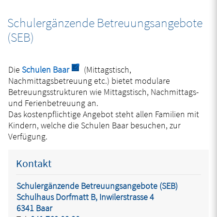
Schulergänzende Betreuungsangebote
Zugehörige Objekte
(SEB)
Externer Link wird in einem neuen Fenste
Die
Schulen Baar
(Mittagstisch,
Nachmittagsbetreuung etc.) bietet modulare
Betreuungsstrukturen wie Mittagstisch, Nachmittags-
und Ferienbetreuung an.
Das kostenpflichtige Angebot steht allen Familien mit
Kindern, welche die Schulen Baar besuchen, zur
Verfügung.
Kontakt
Schulergänzende Betreuungsangebote (SEB)
Schulhaus Dorfmatt B, Inwilerstrasse 4
6341 Baar